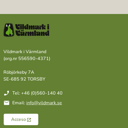
Vildmark i Värmland
(org.nr 556590-4371)
Röbjörkeby 7A
SE-685 92 TORSBY
phone_enabled
Tel: +46 (0)560-140 40
mail
Email:
info@vildmark.se
Acceso