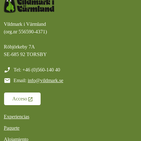
Vildmark i Värmland
(org.nr 556590-4371)
Röbjörkeby 7A
SE-685 92 TORSBY
phone_enabled
Tel: +46 (0)560-140 40
mail
Email:
info@vildmark.se
Acceso
Experiencias
Paquete
Alojamiento