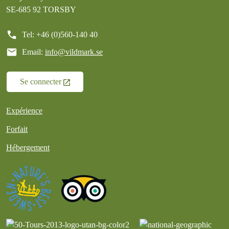
SE-685 92 TORSBY
call
Tel: +46 (0)560-140 40
mail
Email:
info@vildmark.se
Se connecter
Expérience
Forfait
Hébergement