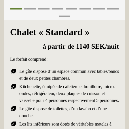
1
2
3
4
5
6
7
8
9
Chalet « Standard »
à partir de 1140 SEK/nuit
Le forfait comprend:
nest_eco_leaf
Le gîte dispose d’un espace commun avec tables/bancs
et de deux petites chambres.
nest_eco_leaf
Kitchenette, équipée de cafetière et bouilloire, micro-
ondes, réfrigérateur, deux plaques de cuisson et
vaisselle pour 4 personnes respectivement 5 personnes.
nest_eco_leaf
Le gîte dispose de toilettes, d’un lavabo et d’une
douche.
nest_eco_leaf
Les lits inférieurs sont dotés de véritables matelas à