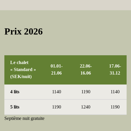
Prix 2026
Le chalet
01.01-
22.06-
17.06-
« Standard »
21.06
16.06
31.12
(SEK/nuit)
4 lits
1140
1190
1140
5 lits
1190
1240
1190
Septième nuit gratuite