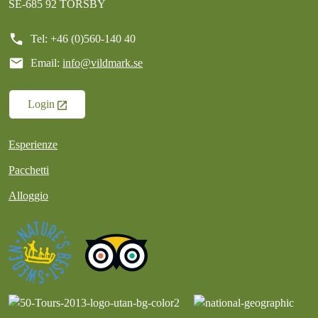
SE-685 92 TORSBY
call
Tel: +46 (0)560-140 40
mail
Email:
info@vildmark.se
Login
Esperienze
Pacchetti
Alloggio