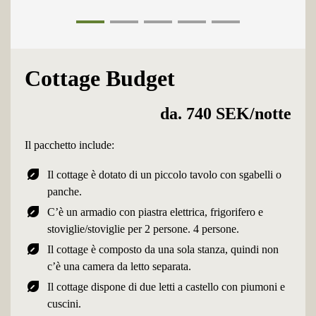
1
2
3
4
5
Cottage Budget
da. 740 SEK/notte
Il pacchetto include:
nest_eco_leaf
Il cottage è dotato di un piccolo tavolo con sgabelli o
panche.
nest_eco_leaf
C’è un armadio con piastra elettrica, frigorifero e
stoviglie/stoviglie per 2 persone. 4 persone.
nest_eco_leaf
Il cottage è composto da una sola stanza, quindi non
c’è una camera da letto separata.
nest_eco_leaf
Il cottage dispone di due letti a castello con piumoni e
cuscini.