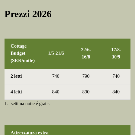
Prezzi 2026
Cottage
22/6-
17/8-
Budget
1/5-21/6
16/8
30/9
(SEK/notte)
2 letti
740
790
740
4 letti
840
890
840
La settima notte é gratis.
Attrezzatura extra