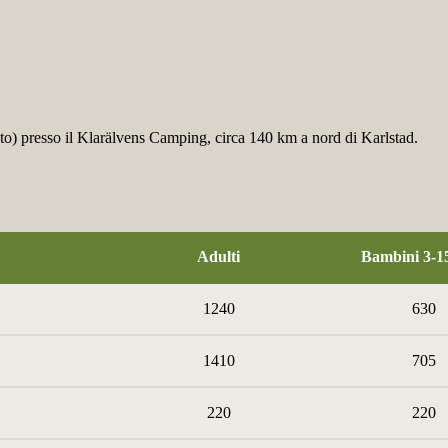
to) presso il Klarälvens Camping, circa 140 km a nord di Karlstad.
Adulti
Bambini 3-1
1240
630
1410
705
220
220