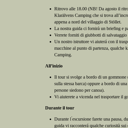
Ritrovo alle 18.00 (NB! Da agosto il ritro
Klarälvens Camping che si trova all’incr
appena a nord del villaggio di Stöllet.
La nostra guida ci fornirà un briefing e pa
Verrete forniti di giubbotti di salvataggio
Un nostro istruttore vi aiuterá con il tras
macchine al punto di partenza, qualche 
Camping.
All’inizio
Il tour si svolge a bordo di un gommone
sulla stessa barca) oppure a bordo di una
persone siedono per canoa).
Vi aiuterete a vicenda nel trasportare i
Durante il tour
Durante l ́escursione farete una pausa, du
guida vi racconterá qualche curiosità sui 