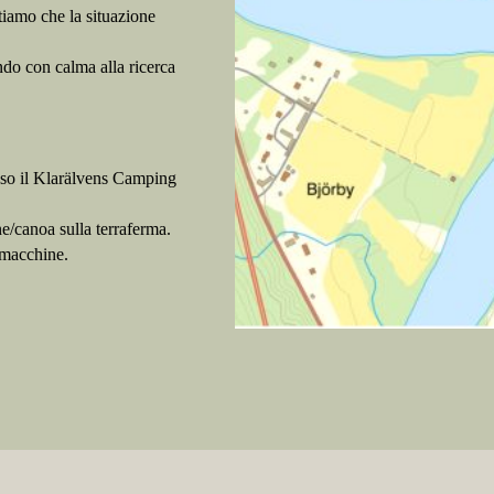
tiamo che la situazione
do con calma alla ricerca
esso il Klarälvens Camping
/canoa sulla terraferma.
e macchine.