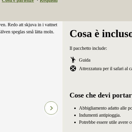
・
Costi e partenze
・
Requisiti
Cosa è inclus
Il pacchetto include:
emoji_people
Guida
support
Attrezzatura per il safari al 
Cose che devi porta
Abbigliamento adatto alle pos
Indumenti antipioggia.
Potrebbe essere utile avere 