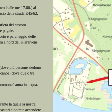
vo é alle ore 17.00.) al
ocio della strada E45/62,
rlerà del castoro.
 e pagaie.
porto e parcheggio delle
km a nord del Klarälvens
 (dove più persone siedono
 canoa (dove due o tre
l gommone/canoa in acqua.
rante la quale la nostra
castori e potrete accendere