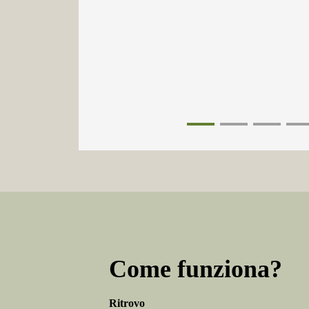
1
2
3
4
Come funziona?
Ritrovo