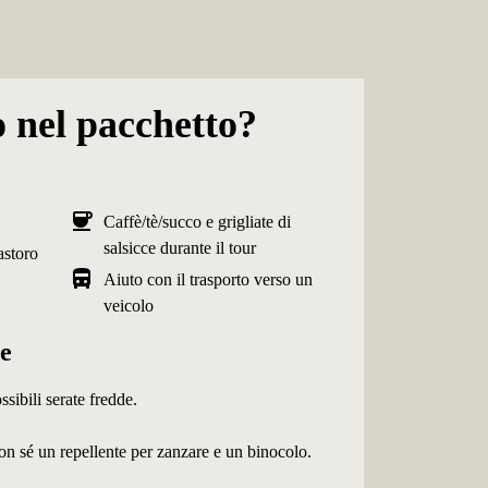
o nel pacchetto?
coffee
Caffè/tè/succo e grigliate di
salsicce durante il tour
castoro
directions_bus
Aiuto con il trasporto verso un
veicolo
re
sibili serate fredde.
con sé un repellente per zanzare e un binocolo.