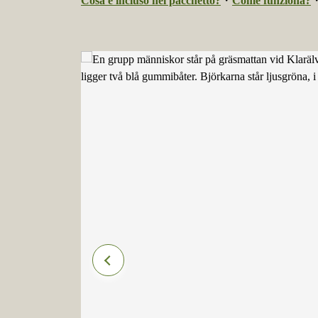
Cosa è incluso nel pacchetto?
・
Come funziona?