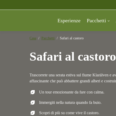
Esperienze
Pacchetti
Casa
Pacchetti
Safari al castoro
Safari al castor
Trascorrete una serata estiva sul fiume Klarälven e avr
affascinante che può abbattere grandi alberi e costrui
nest_eco_leaf
Un tour emozionante da fare con calma.
nest_eco_leaf
Immergiti nella natura quando fa buio.
nest_eco_leaf
Scopri di più su come vive il castoro.