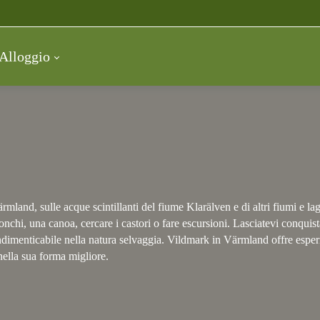
Alloggio
mland, sulle acque scintillanti del fiume Klarälven e di altri fiumi e la
onchi, una canoa, cercare i castori o fare escursioni. Lasciatevi conquist
ndimenticabile nella natura selvaggia. Vildmark in Värmland offre espe
nella sua forma migliore.