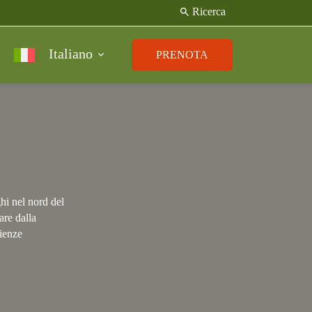
search
Ricerca
Italiano
PRENOTA
ghi nel nord del
are dalla
rienze