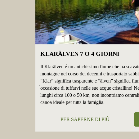
KLARÄLVEN 7 O 4 GIORNI
Il Klarälven é un antichissimo fiume che ha scavat
montagne nel corso dei decenni e trasportato sabbia
“Klar” significa trasparente e “älven” significa fiu
́occasione di tuffarvi nelle sue acque cristalline! N
lunghi circa 100 o 50 km, non incontriamo centrali 
canoa ideale per tutta la famiglia.
PER SAPERNE DI PIÙ