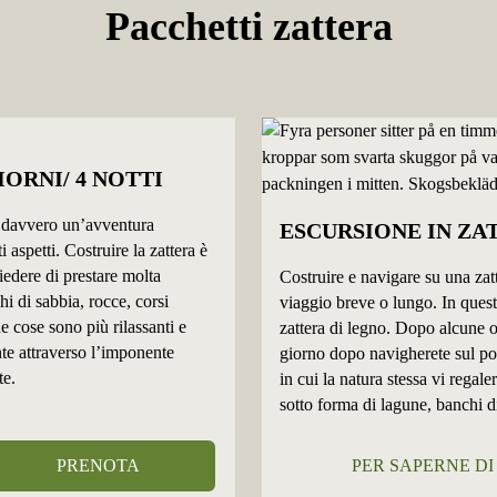
Pacchetti zattera
IORNI/ 4 NOTTI
à davvero un’avventura
ESCURSIONE IN ZA
 aspetti. Costruire la zattera è
iedere di prestare molta
Costruire e navigare su una zatt
hi di sabbia, rocce, corsi
viaggio breve o lungo. In questa
e cose sono più rilassanti e
zattera di legno. Dopo alcune ore
nte attraverso l’imponente
giorno dopo navigherete sul po
te.
in cui la natura stessa vi rega
sotto forma di lagune, banchi d
PRENOTA
PER SAPERNE DI