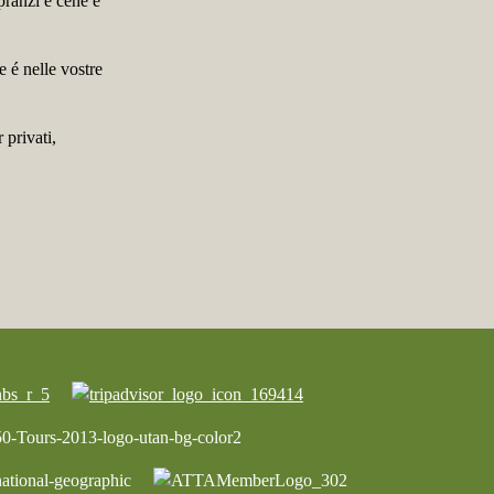
 pranzi e cene e
e é nelle vostre
 privati,