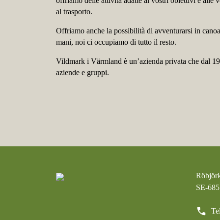
offriamo delle attività adatte ai vostri obiettivi e al
al trasporto.
Offriamo anche la possibilità di avventurarsi in canoa 
mani, noi ci occupiamo di tutto il resto.
Vildmark i Värmland è un’azienda privata che dal 1980 
aziende e gruppi.
Röbjör
SE-68
call
Te