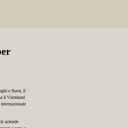
per
ghi e fiumi, il
rsa il Värmland
 internazionale
 le aziende