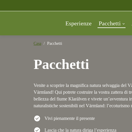
Esperienze
Pacchetti
Casa
Pacchetti
Pacchetti
Venite a scoprire la magnifica natura selvaggia del Vär
Värmland! Qui potrete costruire la vostra zattera di tr
bellezza del fiume Klarälven e vivete un’avventura i
naturalistiche sostenibili nel Värmland: l’ecoturismo 
check_circle
Vivi pienamente il presente
check_circle
Lascia che la natura diriga l’esperienza