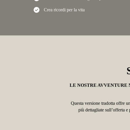
check_circle
Crea ricordi per la vita
LE NOSTRE AVVENTURE 
Questa versione tradotta offre un
più dettagliate sull’offerta 