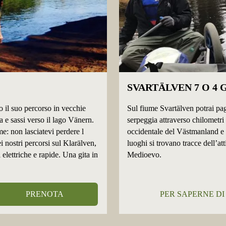
SVARTÄLVEN 7 O 4 
o il suo percorso in vecchie
Sul fiume Svartälven potrai paga
 e sassi verso il lago Vänern.
serpeggia attraverso chilometri 
me: non lasciatevi perdere l
occidentale del Västmanland e n
ei nostri percorsi sul Klarälven,
luoghi si trovano tracce dell’att
elettriche e rapide. Una gita in
Medioevo.
PRENOTA
PER SAPERNE DI