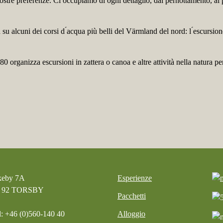
le vostre preferenze. Ci occupiamo di ogni dettaglio, dal pernottamento, ai
su alcuni dei corsi d ́acqua più belli del Värmland del nord: l ́escursion
organizza escursioni in zattera o canoa e altre attività nella natura per
keby 7A
Esperienze
5 92 TORSBY
Pacchetti
l: +46 (0)560-140 40
Alloggio