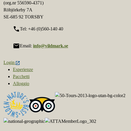
(org.nr 556590-4371)
Röbjörkeby 7A
SE-685 92 TORSBY
call
Tel: +46 (0)560-140 40
mail
Email:
info@vildmark.se
Login
Esperienze
Pacchetti
Alloggio
Italiano