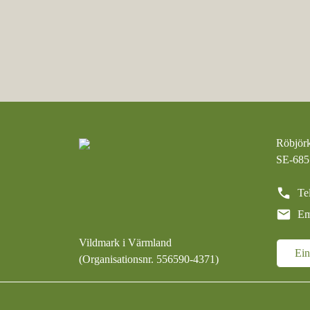
Röbjör
SE-68
call
Te
mail
Em
Vildmark i Värmland
Ei
(Organisationsnr. 556590-4371)