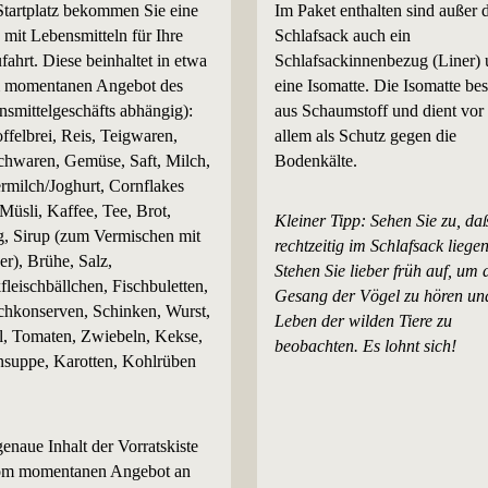
tartplatz bekommen Sie eine
Im Paket enthalten sind außer
 mit Lebensmitteln für Ihre
Schlafsack auch ein
ahrt. Diese beinhaltet in etwa
Schlafsackinnenbezug (Liner)
 momentanen Angebot des
eine Isomatte. Die Isomatte bes
smittelgeschäfts abhängig):
aus Schaumstoff und dient vor
ffelbrei, Reis, Teigwaren,
allem als Schutz gegen die
schwaren, Gemüse, Saft, Milch,
Bodenkälte.
rmilch/Joghurt, Cornflakes
Müsli, Kaffee, Tee, Brot,
Kleiner Tipp: Sehen Sie zu, da
g, Sirup (zum Vermischen mit
rechtzeitig im Schlafsack liegen
r), Brühe, Salz,
Stehen Sie lieber früh auf, um 
leischbällchen, Fischbuletten,
Gesang der Vögel zu hören un
schkonserven, Schinken, Wurst,
Leben der wilden Tiere zu
l, Tomaten, Zwiebeln, Kekse,
beobachten. Es lohnt sich!
nsuppe, Karotten, Kohlrüben
enaue Inhalt der Vorratskiste
vom momentanen Angebot an