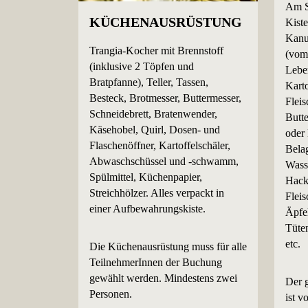
Am S
KÜCHENAUSRÜSTUNG
Kiste
Kanuf
Trangia-Kocher mit Brennstoff
(vom
(inklusive 2 Töpfen und
Leben
Bratpfanne), Teller, Tassen,
Karto
Besteck, Brotmesser, Buttermesser,
Flei
Schneidebrett, Bratenwender,
Butte
Käsehobel, Quirl, Dosen- und
oder 
Flaschenöffner, Kartoffelschäler,
Bela
Abwaschschüssel und -schwamm,
Wasse
Spülmittel, Küchenpapier,
Hackf
Streichhölzer. Alles verpackt in
Flei
einer Aufbewahrungskiste.
Äpfe
Tüte
etc.
Die Küchenausrüstung muss für alle
TeilnehmerInnen der Buchung
gewählt werden. Mindestens zwei
Der g
Personen.
ist 