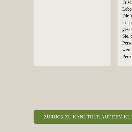
Fris
Lebe
Die V
ist s
gesam
Sie, 
Pers
werd
Pers
ZURÜCK ZU KANUTOUR AUF DEM KL