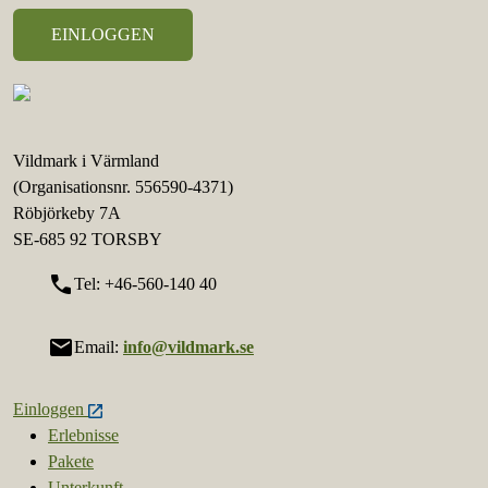
Vildmark i Värmland
(Organisationsnr. 556590-4371)
Röbjörkeby 7A
SE-685 92 TORSBY
call
Tel: +46-560-140 40
mail
Email:
info@vildmark.se
Einloggen
Erlebnisse
Pakete
Unterkunft