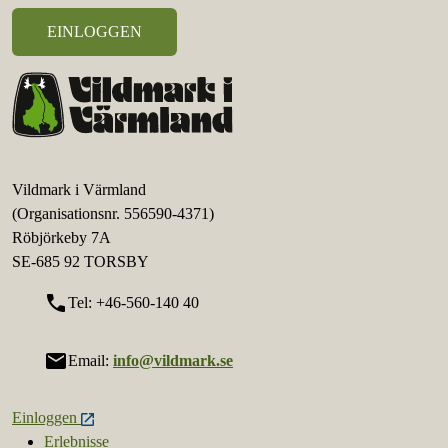
Vildmark i Värmland
(Organisationsnr. 556590-4371)
Röbjörkeby 7A
SE-685 92 TORSBY
call
Tel: +46-560-140 40
mail
Email:
info@vildmark.se
Einloggen
Erlebnisse