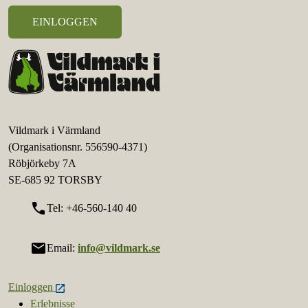
Vildmark i Värmland
(Organisationsnr. 556590-4371)
Röbjörkeby 7A
SE-685 92 TORSBY
call
Tel: +46-560-140 40
mail
Email:
info@vildmark.se
Einloggen
Erlebnisse