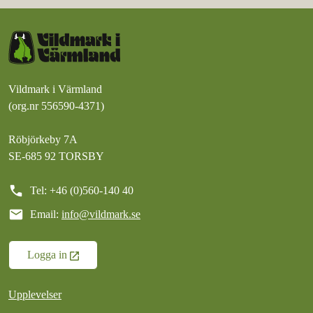
Vildmark i Värmland
(org.nr 556590-4371)
Röbjörkeby 7A
SE-685 92 TORSBY
call
Tel: +46 (0)560-140 40
mail
Email:
info@vildmark.se
Logga in
Upplevelser