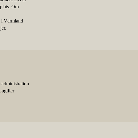
 plats. Om
k i Värmland
jer.
tadministration
ppgifter