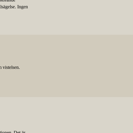
llsägelse. Ingen
 vistelsen.
tionen. Det är