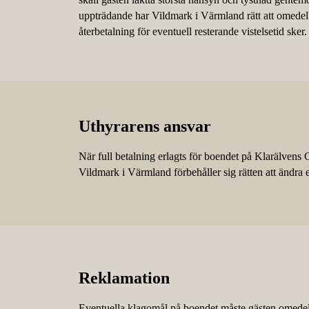
uppträdande har Vildmark i Värmland rätt att omedelba
återbetalning för eventuell resterande vistelsetid sker.
Uthyrarens ansvar
När full betalning erlagts för boendet på Klarälven
Vildmark i Värmland förbehåller sig rätten att ändra 
Reklamation
Eventuella klagomål på boendet måste gästen omedelb