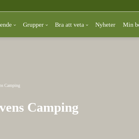
ende
Grupper
Bra att veta
Nyheter
Min b
ens Camping
lvens Camping