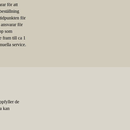
ar för att
beställning
tidpunkten för
ansvarar för
opp som
fram till ca 1
nuella service.
ppfyller de
ta kan