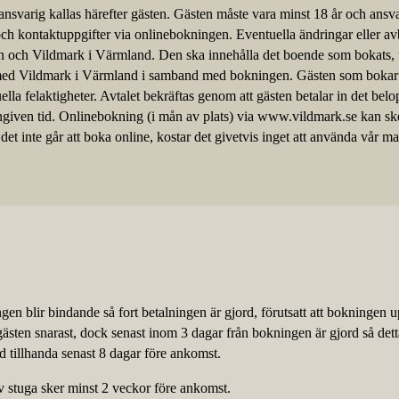
svarig kallas härefter gästen. Gästen måste vara minst 18 år och ansvar
h kontaktuppgifter via onlinebokningen. Eventuella ändringar eller av
ten och Vildmark i Värmland. Den ska innehålla det boende som bokats, 
med Vildmark i Värmland i samband med bokningen. Gästen som bokar 
ella felaktigheter. Avtalet bekräftas genom att gästen betalar in det bel
given tid. Onlinebokning (i mån av plats) via www.vildmark.se kan ske 
t inte går att boka online, kostar det givetvis inget att använda vår ma
gen blir bindande så fort betalningen är gjord, förutsatt att bokningen u
 gästen snarast, dock senast inom 3 dagar från bokningen är gjord så det
d tillhanda senast 8 dagar före ankomst.
v stuga sker minst 2 veckor före ankomst.