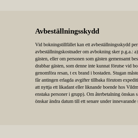
Avbeställningsskydd
Vid bokningstillfället kan ett avbeställningsskydd p
avbeställningskostnader om avbokning sker p.g.a.: a) 
gästen, eller om personen som gästen gemensamt bes
drabbar gästen, som denne inte kunnat förutse vid bokn
genomföra resan, t ex brand i bostaden. Stugan måst
får antingen erlagda avgifter tillbaka förutom expedi
att nyttja ett likadant eller liknande boende hos Vild
enstaka personer i grupp). Om återbetalning önskas sk
önskar ändra datum till ett senare under innevarande 