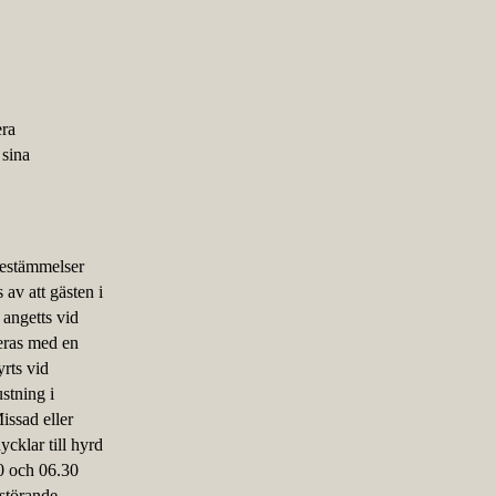
era
 sina
bestämmelser
 av att gästen i
 angetts vid
eras med en
rts vid
ustning i
issad eller
cklar till hyrd
0 och 06.30
 störande