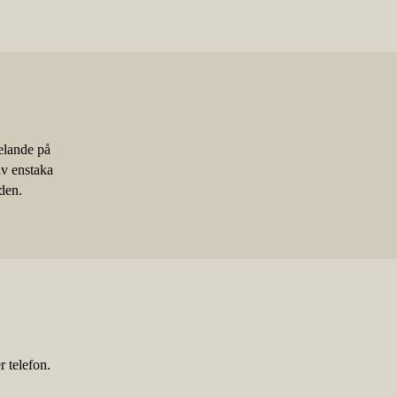
elande på
av enstaka
den.
 telefon.