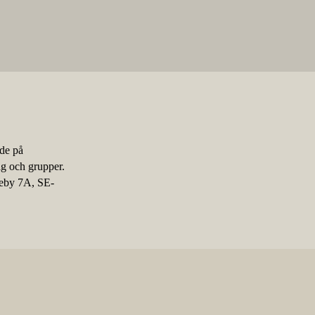
nde på
ag och grupper.
keby 7A, SE-