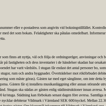
nummer eller e-postadress som angivits vid bokningstillfället. Kontroll
 med det som bokats. Felaktigheter ska påtalas omedelbart. Informerar
etta.
som finns att nyttja, väl och följa de ordningsrelger, anvisningar och 
r på fastigheten och dess inventarier i de händelser skadan har orsakats
boendet har varit vårdslös. I stugan får endast det antal personer bo, som
 stugor, rum och andra byggnader. Överträdelser mot rökförbudet debit
ering som måste göras). Gästen tar med eget sänglinne, om inte detta hy
ugorna. Gästen får ej installera musikanläggning eller annan störande utr
lstånd. Stugan ska städas av gästen enlig städinstruktioner innan avresa. M
 kr/stuga. Städning kan förbokats senast dagen före avresa. Samtliga ny
ade nycklar debiterar Vildmark i Värmland SEK 600/nyckel. Mellan 22.3
mot övriga gäster. Om klagomål inkommer till Vildmark i Värmland ang.