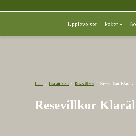
Upplevelser
Paket
Bo
Hem
Bra att veta
Resevillkor
Resevillkor Klarälv
Resevillkor Klarä