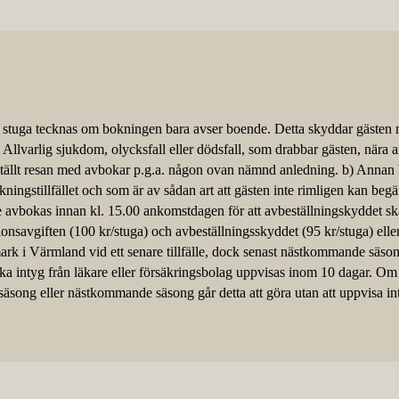
er stuga tecknas om bokningen bara avser boende. Detta skyddar gästen
Allvarlig sjukdom, olycksfall eller dödsfall, som drabbar gästen, nära an
tällt resan med avbokar p.g.a. någon ovan nämnd anledning. b) Annan
ingstillfället och som är av sådan art att gästen inte rimligen kan begär
e avbokas innan kl. 15.00 ankomstdagen för att avbeställningskyddet sk
tionsavgiften (100 kr/stuga) och avbeställningsskyddet (95 kr/stuga) ell
mark i Värmland vid ett senare tillfälle, dock senast nästkommande säson
a intyg från läkare eller försäkringsbolag uppvisas inom 10 dagar. Om g
säsong eller nästkommande säsong går detta att göra utan att uppvisa int