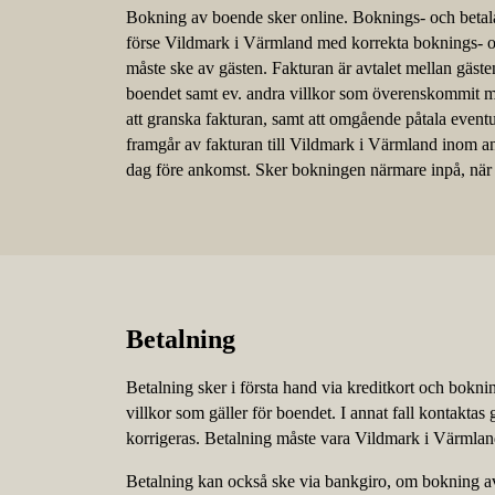
Bokning av boende sker online. Boknings- och betalan
förse Vildmark i Värmland med korrekta boknings- oc
måste ske av gästen. Fakturan är avtalet mellan gäs
boendet samt ev. andra villkor som överenskommit 
att granska fakturan, samt att omgående påtala eventu
framgår av fakturan till Vildmark i Värmland inom an
dag före ankomst. Sker bokningen närmare inpå, när de
Betalning
Betalning sker i första hand via kreditkort och boknin
villkor som gäller för boendet. I annat fall kontaktas
korrigeras. Betalning måste vara Vildmark i Värmlan
Betalning kan också ske via bankgiro, om bokning a