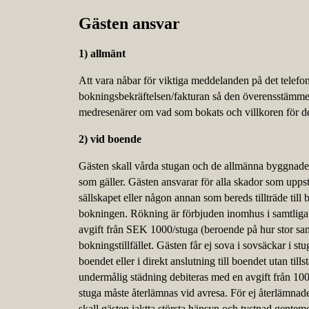
Gästen ansvar
1) allmänt
Att vara nåbar för viktiga meddelanden på det telefon
bokningsbekräftelsen/fakturan så den överensstämmer
medresenärer om vad som bokats och villkoren för d
2)
vid boende
Gästen skall vårda stugan och de allmänna byggnader 
som gäller. Gästen ansvarar för alla skador som uppstå
sällskapet eller någon annan som bereds tillträde till 
bokningen. Rökning är förbjuden inomhus i samtliga
avgift från SEK 1000/stuga (beroende på hur stor san
bokningstillfället. Gästen får ej sova i sovsäckar i st
boendet eller i direkt anslutning till boendet utan til
undermålig städning debiteras med en avgift från 1000
stuga måste återlämnas vid avresa. För ej återlämn
skall gästen iaktta största hänsyn och tystnad gente