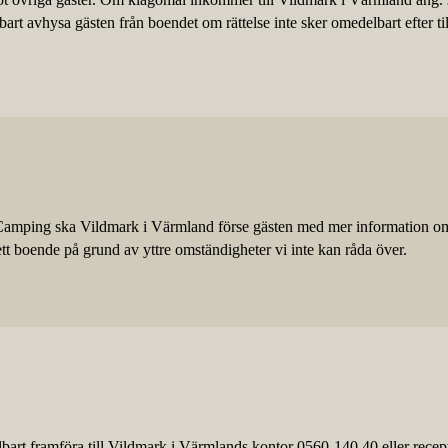
rt avhysa gästen från boendet om rättelse inte sker omedelbart efter ti
s Camping ska Vildmark i Värmland förse gästen med mer information om
ett boende på grund av yttre omständigheter vi inte kan råda över.
art framföra till Vildmark i Värmlands kontor 0560-140 40 eller recep