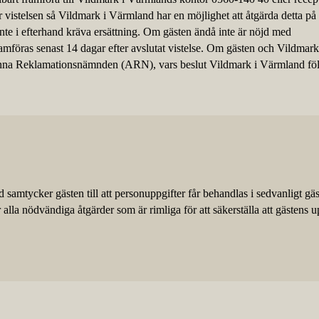
r vistelsen så Vildmark i Värmland har en möjlighet att åtgärda detta på
n inte i efterhand kräva ersättning. Om gästen ändå inte är nöjd med
ramföras senast 14 dagar efter avslutat vistelse. Om gästen och Vildmar
änna Reklamationsnämnden (ARN), vars beslut Vildmark i Värmland föl
samtycker gästen till att personuppgifter får behandlas i sedvanligt gäs
la nödvändiga åtgärder som är rimliga för att säkerställa att gästens u