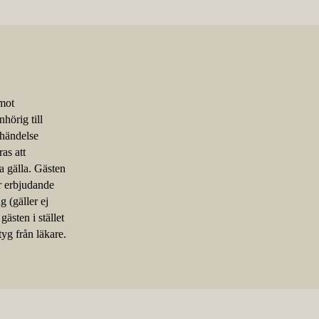
 mot
hörig till
 händelse
as att
a gälla. Gästen
er erbjudande
g (gäller ej
ästen i stället
yg från läkare.