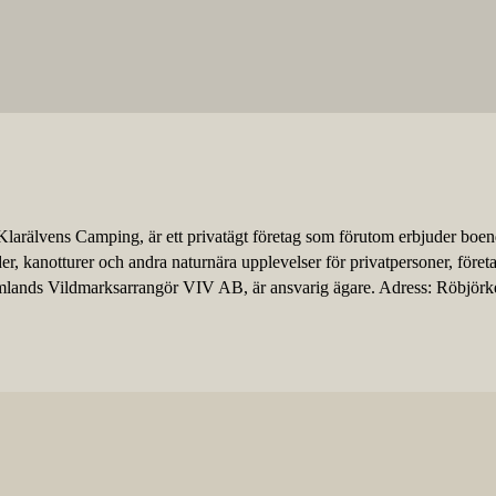
Klarälvens Camping, är ett privatägt företag som förutom erbjuder boe
r, kanotturer och andra naturnära upplevelser för privatpersoner, föret
mlands Vildmarksarrangör VIV AB, är ansvarig ägare. Adress: Röbjör