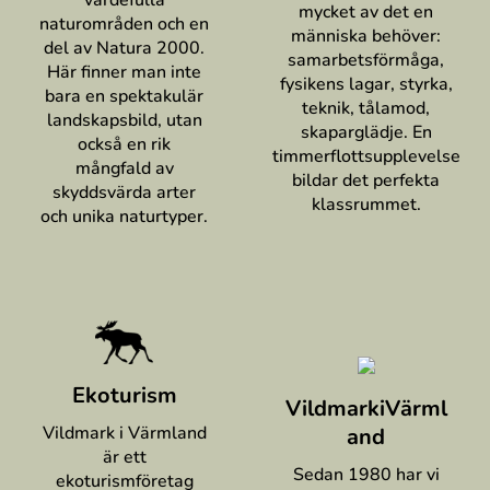
mycket av det en
naturområden och en
människa behöver:
del av Natura 2000.
samarbetsförmåga,
Här finner man inte
fysikens lagar, styrka,
bara en spektakulär
teknik, tålamod,
landskapsbild, utan
skaparglädje. En
också en rik
timmerflottsupplevelse
mångfald av
bildar det perfekta
skyddsvärda arter
klassrummet.
och unika naturtyper.
Ekoturism
VildmarkiVärml
Vildmark i Värmland
and
är ett
Sedan 1980 har vi
ekoturismföretag