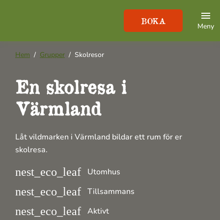
BOKA
Meny
Hem
Grupper
Skolresor
En skolresa i
Värmland
Låt vildmarken i Värmland bildar ett rum för er
skolresa.
nest_eco_leaf
Utomhus
nest_eco_leaf
Tillsammans
nest_eco_leaf
Aktivt