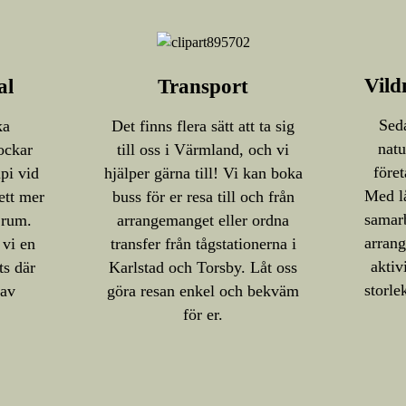
Vild
al
Transport
Seda
ka
Det finns flera sätt att ta sig
natu
ockar
till oss i Värmland, och vi
föret
ipi vid
hjälper gärna till! Vi kan boka
Med lå
 ett mer
buss för er resa till och från
samarb
 rum.
arrangemanget eller ordna
arrang
 vi en
transfer från tågstationerna i
aktiv
ts där
Karlstad och Torsby. Låt oss
storle
 av
göra resan enkel och bekväm
för er.