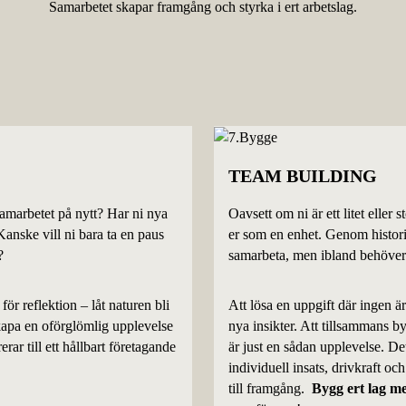
Samarbetet skapar framgång och styrka i ert arbetslag.
TEAM BUILDING
samarbetet på nytt? Har ni nya
Oavsett om ni är ett litet eller 
Kanske vill ni bara ta en paus
er som en enhet. Genom historie
?
samarbeta, men ibland behöver 
ör reflektion – låt naturen bli
Att lösa en uppgift där ingen ä
 skapa en oförglömlig upplevelse
nya insikter. Att tillsammans b
rar till ett hållbart företagande
är just en sådan upplevelse. D
individuell insats, drivkraft oc
till framgång.
Bygg ert lag 