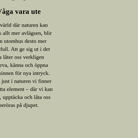
Våga vara ute
 värld där naturen kan
 allt mer avlägsen, blir
en utomhus desto mer
full. Att ge sig ut i det
a låter oss verkligen
eva, känna och öppna
sinnen för nya intryck.
 just i naturen vi finner
ätta element – där vi kan
, upptäcka och låta oss
beröras på djupet.