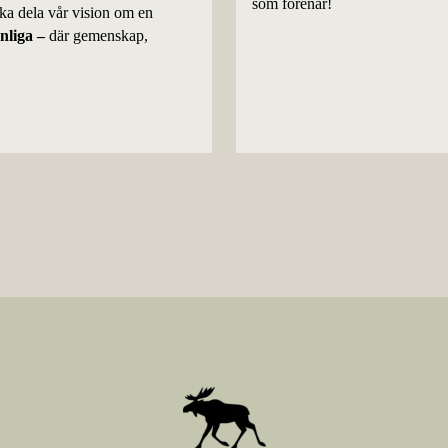
som förenar!
 ska dela vår vision om en
anliga –
där gemenskap,