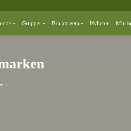
ende
Grupper
Bra att veta
Nyheter
Min b
dmarken
erens.