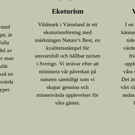
Ekoturism
Vildmark i Värmland är ett
I en
, med
ekoturismföretag med
kännas
ar, är
märkningen Nature’s Best, en
tid
fulla
kvalitetsstämpel för
värde
del av
ansvarsfull och hållbar turism
fri
er man
i Sverige. Vi strävar efter att
uppl
ulär
minimera vår påverkan på
våra 
kså en
naturen samtidigt som vi
Det är
svärda
skapar genuina och
vårt r
yper.
minnesvärda upplevelser för
andas
våra gäster.