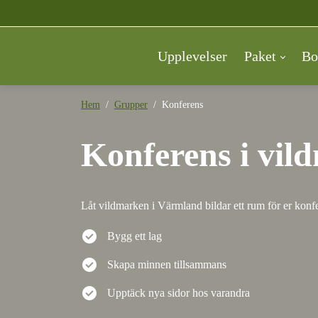
Upplevelser
Paket
Bo
Hem
Grupper
Konferens
Konferens i vil
Låt vildmarken i Värmland bildar ett rum för er konf
check_circle
Bygg ett lag
check_circle
Skapa minnen tillsammans
check_circle
Upptäck nya sidor hos varandra