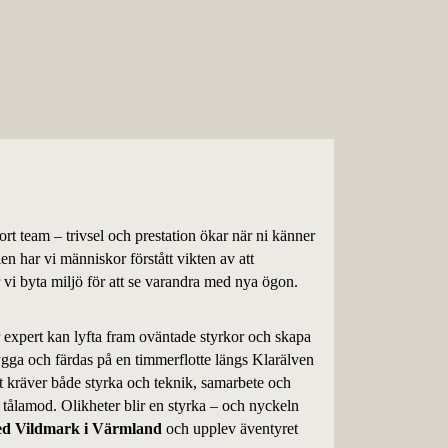
stort team – trivsel och prestation ökar när ni känner
n har vi människor förstått vikten av att
vi byta miljö för att se varandra med nya ögon.
r expert kan lyfta fram oväntade styrkor och skapa
ygga och färdas på en timmerflotte längs Klarälven
et kräver både styrka och teknik, samarbete och
h tålamod. Olikheter blir en styrka – och nyckeln
med Vildmark i Värmland
och upplev äventyret