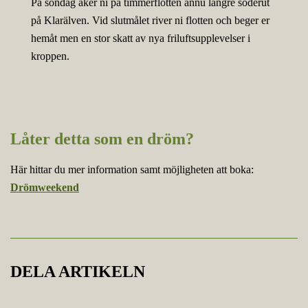
På söndag åker ni på timmerflotten ännu längre söderut
på Klarälven. Vid slutmålet river ni flotten och beger er
hemåt men en stor skatt av nya friluftsupplevelser i
kroppen.
Låter detta som en dröm?
Här hittar du mer information samt möjligheten att boka:
Drömweekend
DELA ARTIKELN