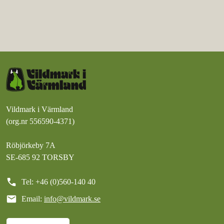
Vildmark i Värmland
(org.nr 556590-4371)
Röbjörkeby 7A
SE-685 92 TORSBY
call
Tel: +46 (0)560-140 40
mail
Email:
info@vildmark.se