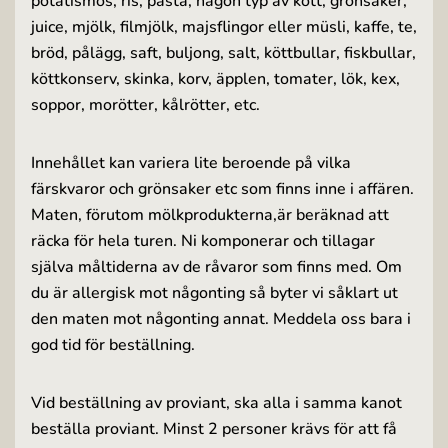
potatismos, ris, pasta, någon typ av kött, grönsaker,
juice, mjölk, filmjölk, majsflingor eller müsli, kaffe, te,
bröd, pålägg, saft, buljong, salt, köttbullar, fiskbullar,
köttkonserv, skinka, korv, äpplen, tomater, lök, kex,
soppor, morötter, kålrötter, etc.
Innehållet kan variera lite beroende på vilka
färskvaror och grönsaker etc som finns inne i affären.
Maten, förutom mölkprodukterna,är beräknad att
räcka för hela turen. Ni komponerar och tillagar
själva måltiderna av de råvaror som finns med. Om
du är allergisk mot någonting så byter vi såklart ut
den maten mot någonting annat. Meddela oss bara i
god tid för beställning.
Vid beställning av proviant, ska alla i samma kanot
beställa proviant. Minst 2 personer krävs för att få