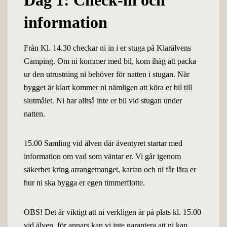
Dag 1: Check-in och
information
Från Kl. 14.30 checkar ni in i er stuga på Klarälvens
Camping. Om ni kommer med bil, kom ihåg att packa
ur den utrustning ni behöver för natten i stugan. När
bygget är klart kommer ni nämligen att köra er bil till
slutmålet. Ni har alltså inte er bil vid stugan under
natten.
15.00 Samling vid älven där äventyret startar med
information om vad som väntar er. Vi går igenom
säkerhet kring arrangemanget, kartan och ni får lära er
hur ni ska bygga er egen timmerflotte.
OBS! Det är viktigt att ni verkligen är på plats kl. 15.00
vid älven, för annars kan vi inte garantera att ni kan