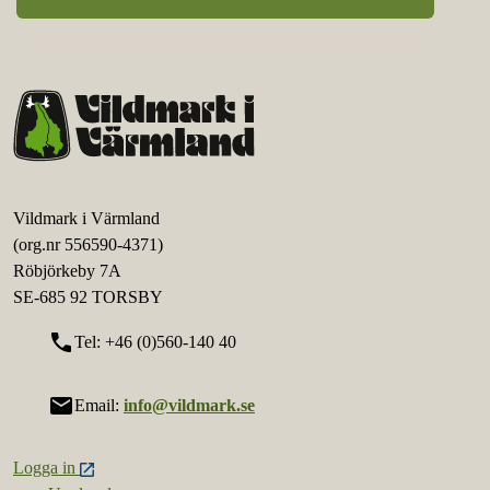
Vildmark i Värmland
(org.nr 556590-4371)
Röbjörkeby 7A
SE-685 92 TORSBY
call
Tel: +46 (0)560-140 40
mail
Email:
info@vildmark.se
Logga in