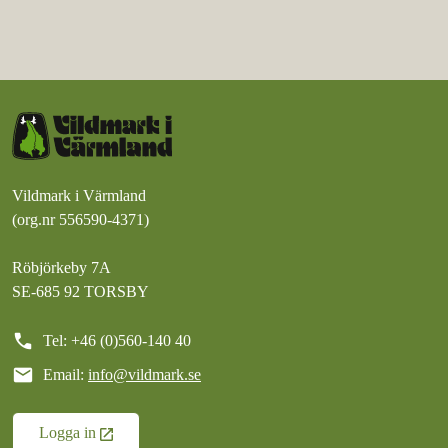
Vildmark i Värmland
(org.nr 556590-4371)
Röbjörkeby 7A
SE-685 92 TORSBY
call
Tel: +46 (0)560-140 40
mail
Email:
info@vildmark.se
Logga in