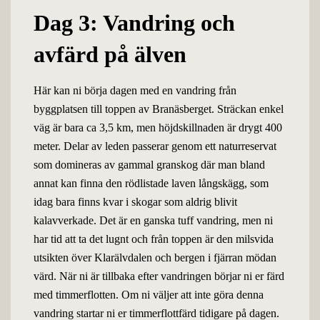
Dag 3: Vandring och
avfärd på älven
Här kan ni börja dagen med en vandring från
byggplatsen till toppen av Branäsberget. Sträckan enkel
väg är bara ca 3,5 km, men höjdskillnaden är drygt 400
meter. Delar av leden passerar genom ett naturreservat
som domineras av gammal granskog där man bland
annat kan finna den rödlistade laven långskägg, som
idag bara finns kvar i skogar som aldrig blivit
kalavverkade. Det är en ganska tuff vandring, men ni
har tid att ta det lugnt och från toppen är den milsvida
utsikten över Klarälvdalen och bergen i fjärran mödan
värd. När ni är tillbaka efter vandringen börjar ni er färd
med timmerflotten. Om ni väljer att inte göra denna
vandring startar ni er timmerflottfärd tidigare på dagen.