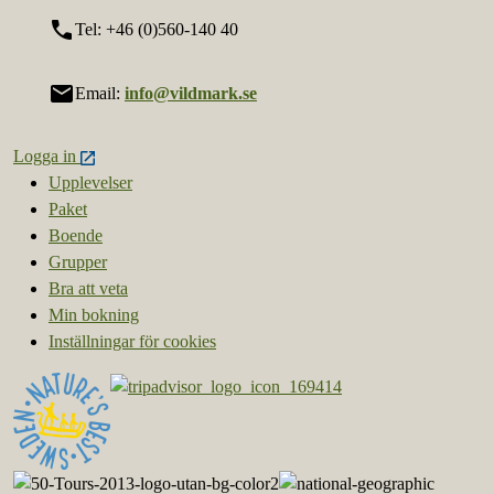
call
Tel: +46 (0)560-140 40
mail
Email:
info@vildmark.se
Logga in
Upplevelser
Paket
Boende
Grupper
Bra att veta
Min bokning
Inställningar för cookies