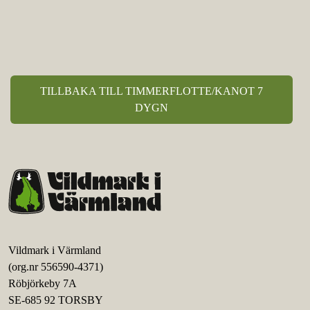
TILLBAKA TILL TIMMERFLOTTE/KANOT 7
DYGN
Vildmark i Värmland
(org.nr 556590-4371)
Röbjörkeby 7A
SE-685 92 TORSBY