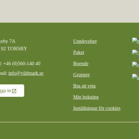
keby 7A
Upplevelser
5 92 TORSBY
Paket
l: +46 (0)560-140 40
Boende
ail:
info@vildmark.se
Grupper
Bra att veta
gga in
Min bokning
Inställningar för cookies