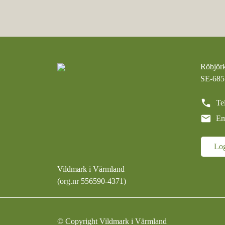
Röbjör
SE-68
call
Te
mail
Em
Lo
Vildmark i Värmland
(org.nr 556590-4371)
©︎ Copyright Vildmark i Värmland