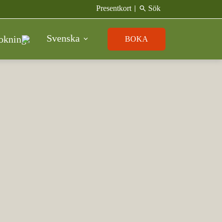
search
Presentkort
Sök
Svenska
okning
BOKA