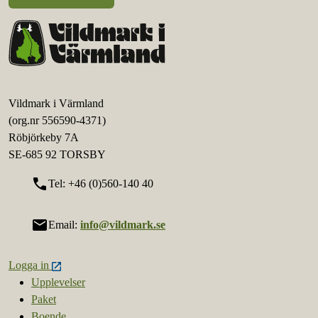
Vildmark i Värmland
(org.nr 556590-4371)
Röbjörkeby 7A
SE-685 92 TORSBY
call
Tel: +46 (0)560-140 40
mail
Email:
info@vildmark.se
Logga in
Upplevelser
Paket
Boende