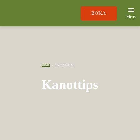
BOKA
Meny
Hem
Kanottips
Kanottips