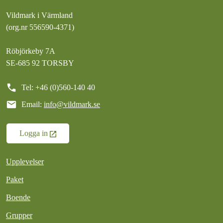
Vildmark i Värmland
(org.nr 556590-4371)
Röbjörkeby 7A
SE-685 92 TORSBY
call
Tel: +46 (0)560-140 40
mail
Email:
info@vildmark.se
Logga in
Upplevelser
Paket
Boende
Grupper